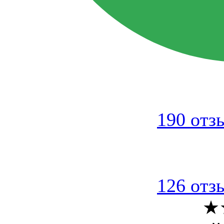
190 отз
126 отз
★