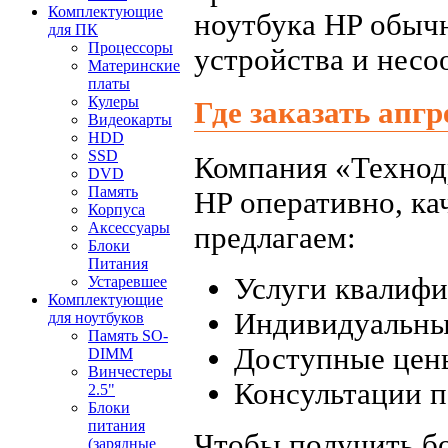
Комплектующие
ноутбука HP обычн
для ПК
Процессоры
устройства и несо
Материнские
платы
Кулеры
Где заказать апг
Видеокарты
HDD
SSD
Компания «Технод
DVD
Память
HP оперативно, ка
Корпуса
Аксессуары
предлагаем:
Блоки
Питания
Услуги квалиф
Устаревшее
Комплектующие
Индивидуальны
для ноутбуков
Память SO-
Доступные цен
DIMM
Винчестеры
Консультации п
2.5"
Блоки
питания
Чтобы получить б
(зарядные