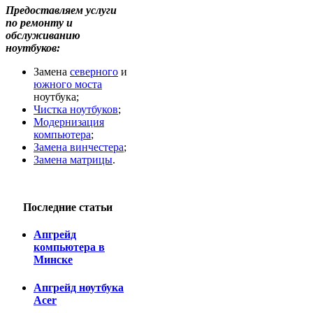
Предоставляем услуги
по ремонту и
обслуживанию
ноутбуков:
Замена
северного
и
южного моста
ноутбука;
Чистка ноутбуков
;
Модернизация
компьютера
;
Замена винчестера
;
Замена матрицы
.
Последние статьи
Апгрейд
компьютера в
Минске
Апгрейд ноутбука
Acer