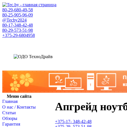
80-29-
680-49-58
80-25-
905-96-09
@Tecby2024
80-17-
348-42-48
80-29-
573-51-98
+375-29-
6804958
Меню сайта
Главная
Апгрейд ноут
О нас / Контакты
Статьи
Обзоры
+375-17-
348-42-48
Гарантия
+375-29-
573-51-98