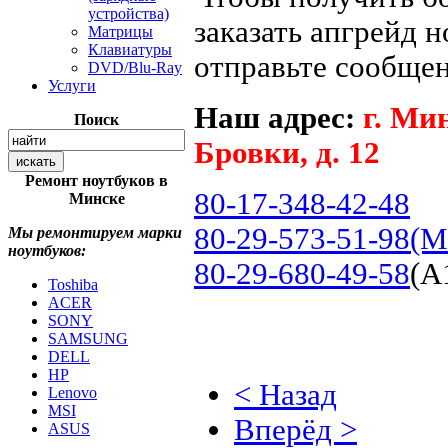
устройства)
заказать апгрейд 
Матрицы
Клавиатуры
отправьте сообщен
DVD/Blu-Ray
Услуги
Наш адрес:
г. Ми
Поиск
Бровки, д. 12
Ремонт ноутбуков в
80-17-348-42-48
Минске
80-29-573-51-98(
Мы ремонтируем марки
ноутбуков:
80-29-680-49-58
(А
Toshiba
ACER
SONY
SAMSUNG
DELL
HP
< Назад
Lenovo
MSI
Вперёд >
ASUS