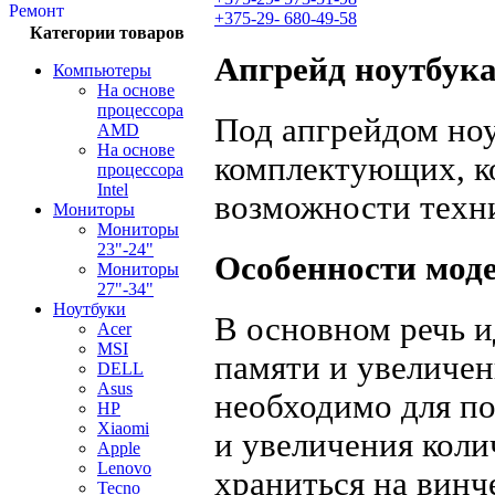
Ремонт
+375-29-
680-49-58
Категории товаров
Апгрейд ноутбук
Компьютеры
На основе
процессора
Под апгрейдом ноу
AMD
На основе
комплектующих, к
процессора
Intel
возможности техн
Мониторы
Мониторы
23"-24"
Особенности мод
Мониторы
27"-34"
Ноутбуки
В основном речь и
Acer
MSI
памяти и увеличен
DELL
Asus
необходимо для п
HP
Xiaomi
и увеличения коли
Apple
Lenovo
храниться на вин
Tecno