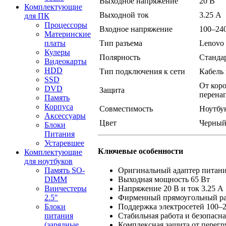
Выходное напряжение
20 В
Комплектующие
Выходной ток
3.25 А
для ПК
Процессоры
Входное напряжение
100–240
Материнские
платы
Тип разъема
Lenovo 
Кулеры
Полярность
Станда
Видеокарты
HDD
Тип подключения к сети
Кабель 
SSD
От коро
DVD
Защита
перена
Память
Корпуса
Совместимость
Ноутбук
Аксессуары
Цвет
Черны
Блоки
Питания
Устаревшее
Ключевые особенности
Комплектующие
для ноутбуков
Оригинальный адаптер питани
Память SO-
Выходная мощность 65 Вт
DIMM
Напряжение 20 В и ток 3.25 А
Винчестеры
Фирменный прямоугольный раз
2.5"
Поддержка электросетей 100–
Блоки
Стабильная работа и безопасна
питания
Комплексная защита от перегр
(зарядные