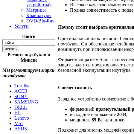
Высокое качество компоненто
устройства)
Полная совместимость с подд
Матрицы
Клавиатуры
DVD/Blu-Ray
Услуги
Почему стоит выбрать оригиналь
Поиск
Оригинальный блок питания Lenovo 
ноутбуков. Он обеспечивает стабиль
возникнуть при использовании неор
Ремонт ноутбуков в
Фирменный разъем Slim Tip обеспеч
Минске
защиты адаптер предотвращает негат
Мы ремонтируем марки
безопасной эксплуатации ноутбука.
ноутбуков:
Toshiba
Совместимость
ACER
SONY
Зарядное устройство совместимо с 
SAMSUNG
DELL
фирменный
прямоугольный ра
HP
выходное напряжение
20 В
;
Lenovo
мощность
65 Вт
или ниже.
MSI
ASUS
Подходит для многих моделей сери