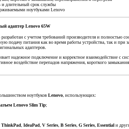
в и длительный срок службы
ерживаемыми ноутбуками Lenovo
ный адаптер Lenovo 65W
разработан с учетом требований производителя и полностью со
ную подачу питания как во время работы устройства, так и при 
игинальных адаптеров.
ивает надежное подключение и корректное взаимодействие с сис
ивное воздействие перепадов напряжения, короткого замыкания,
большинством ноутбуков
Lenovo
, использующих:
зъем Lenovo Slim Tip
;
й
ThinkPad
,
IdeaPad
,
V Series
,
B Series
,
G Series
,
Essential
и други