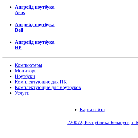
Апгрейд ноутбука
Asus
Апгрейд ноутбука
Dell
Апгрейд ноутбука
HP
Компьютеры
Мониторы
Ноутбуки
Комплектующие для ПК
Комплектующие для ноутбуков
Услуги
Карта сайта
220072, Республика Беларусь, г. 