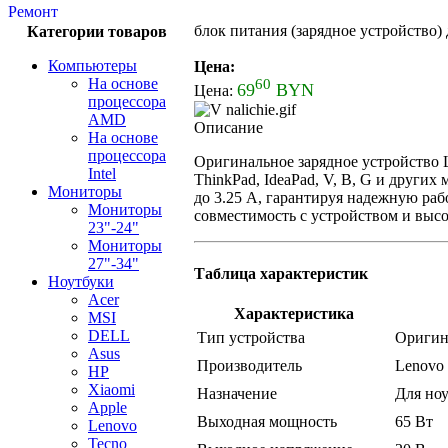
Ремонт
блок питания (зарядное устройство)
Категории товаров
Компьютеры
Цена:
На основе
60
69
BYN
Цена:
процессора
AMD
Описание
На основе
процессора
Оригинальное зарядное устройство 
Intel
ThinkPad, IdeaPad, V, B, G и други
Мониторы
до 3.25 А, гарантируя надежную ра
Мониторы
совместимость с устройством и выс
23"-24"
Мониторы
27"-34"
Таблица характеристик
Ноутбуки
Acer
Характеристика
MSI
DELL
Тип устройства
Оригин
Asus
Производитель
Lenovo
HP
Xiaomi
Назначение
Для но
Apple
Выходная мощность
65 Вт
Lenovo
Tecno