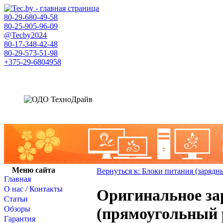
80-29-
680-49-58
80-25-
905-96-09
@Tecby2024
80-17-
348-42-48
80-29-
573-51-98
+375-29-
6804958
Меню сайта
Вернуться к: Блоки питания (зарядн
Главная
О нас / Контакты
Оригинальное за
Статьи
Обзоры
(прямоугольный 
Гарантия