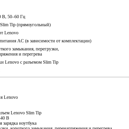
 В, 50–60 Гц
Slim Tip (прямоугольный)
рт Lenovo
питания AC (в зависимости от комплектации)
ткого замыкания, перегрузки,
пряжения и перегрева
и Lenovo с разъемом Slim Tip
й
я Lenovo
ъем Lenovo Slim Tip
240 В
я зарядка ноутбука
узки, короткого замыкания, перенапряжения и перегрева