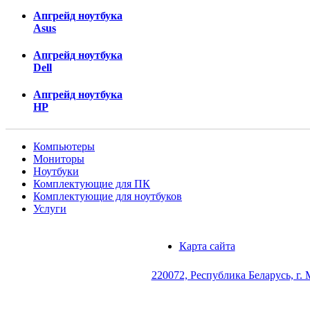
Апгрейд ноутбука
Asus
Апгрейд ноутбука
Dell
Апгрейд ноутбука
HP
Компьютеры
Мониторы
Ноутбуки
Комплектующие для ПК
Комплектующие для ноутбуков
Услуги
Карта сайта
220072, Республика Беларусь, г. 