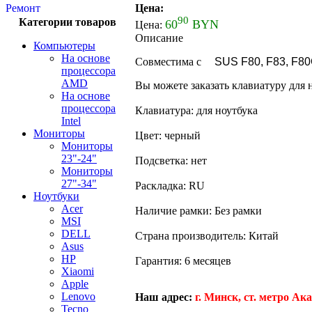
Цена:
Ремонт
90
Категории товаров
60
BYN
Цена:
Описание
Компьютеры
На основе
Совместима с
A
SUS F80, F83, F80
процессора
AMD
Вы можете заказать клавиатуру для 
На основе
процессора
Клавиатура: для ноутбука
Intel
Мониторы
Цвет: черный
Мониторы
23"-24"
Подсветка: нет
Мониторы
27"-34"
Раскладка: RU
Ноутбуки
Acer
Наличие рамки: Без рамки
MSI
DELL
Страна производитель: Китай
Asus
HP
Гарантия: 6 месяцев
Xiaomi
Apple
Lenovo
Наш адрес:
г. Минск, ст. метро Ака
Tecno