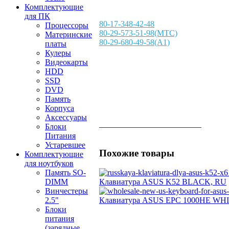
Комплектующие
для ПК
80-17-348-42-48
Процессоры
80-29-573-51-98(МТС)
Материнские
80-29-680-49-58(А1)
платы
Кулеры
Видеокарты
HDD
SSD
DVD
Память
Корпуса
Аксессуары
_________________________
Блоки
Питания
Устаревшее
Похожие товары
Комплектующие
для ноутбуков
Память SO-
DIMM
Клавиатура ASUS K52 BLACK, RU
Винчестеры
2.5"
Клавиатура ASUS EPC 1000HE WH
Блоки
питания
(зарядные