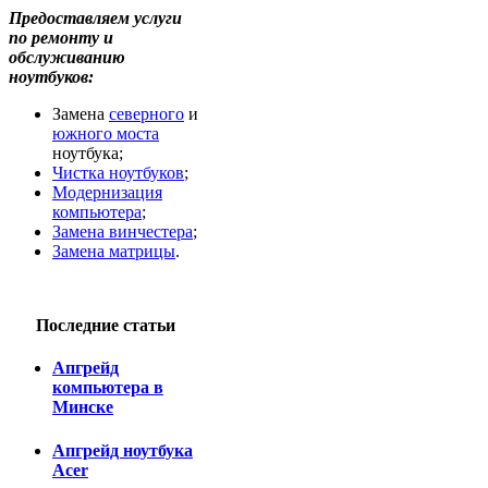
Предоставляем услуги
по ремонту и
обслуживанию
ноутбуков:
Замена
северного
и
южного моста
ноутбука;
Чистка ноутбуков
;
Модернизация
компьютера
;
Замена винчестера
;
Замена матрицы
.
Последние статьи
Апгрейд
компьютера в
Минске
Апгрейд ноутбука
Acer