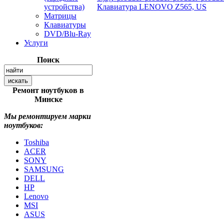
устройства)
Клавиатура LENOVO Z565, US
Матрицы
Клавиатуры
DVD/Blu-Ray
Услуги
Поиск
Ремонт ноутбуков в
Минске
Мы ремонтируем марки
ноутбуков:
Toshiba
ACER
SONY
SAMSUNG
DELL
HP
Lenovo
MSI
ASUS