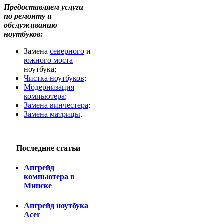
Предоставляем услуги
по ремонту и
обслуживанию
ноутбуков:
Замена
северного
и
южного моста
ноутбука;
Чистка ноутбуков
;
Модернизация
компьютера
;
Замена винчестера
;
Замена матрицы
.
Последние статьи
Апгрейд
компьютера в
Минске
Апгрейд ноутбука
Acer