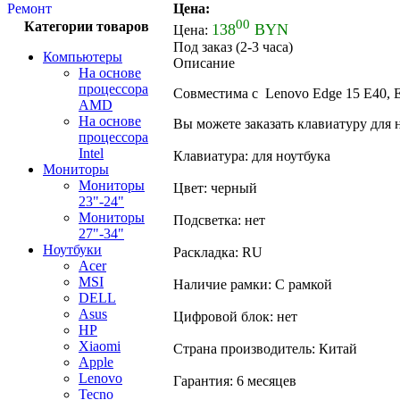
Цена:
Ремонт
00
Категории товаров
138
BYN
Цена:
Под заказ (2-3 часа)
Компьютеры
Описание
На основе
процессора
Совместима с Lenovo Edge 15 E40, E
AMD
На основе
Вы можете заказать клавиатуру для 
процессора
Intel
Клавиатура: для ноутбука
Мониторы
Мониторы
Цвет: черный
23"-24"
Мониторы
Подсветка: нет
27"-34"
Ноутбуки
Раскладка: RU
Acer
MSI
Наличие рамки: С рамкой
DELL
Asus
Цифровой блок: нет
HP
Xiaomi
Страна производитель: Китай
Apple
Lenovo
Гарантия: 6 месяцев
Tecno