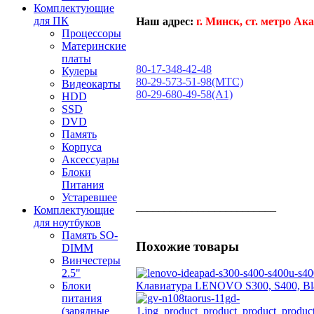
Комплектующие
для ПК
Наш адрес:
г. Минск, ст. метро Ака
Процессоры
Материнские
платы
80-17-348-42-48
Кулеры
80-29-573-51-98(МТС)
Видеокарты
80-29-680-49-58(А1)
HDD
SSD
DVD
Память
Корпуса
Аксессуары
Блоки
Питания
Устаревшее
_________________________
Комплектующие
для ноутбуков
Память SO-
Похожие товары
DIMM
Винчестеры
2.5"
Блоки
Клавиатура LENOVO S300, S400, Bl
питания
(зарядные