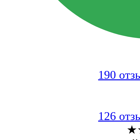
190 отз
126 отз
★