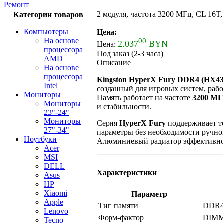
Ремонт
2 модуля, частота 3200 МГц, CL 16T
Категории товаров
Компьютеры
Цена:
На основе
00
2.037
BYN
Цена:
процессора
Под заказ (2-3 часа)
AMD
Описание
На основе
процессора
Kingston HyperX Fury DDR4 (HX4
Intel
созданный для игровых систем, раб
Мониторы
Память работает на частоте
3200 МГ
Мониторы
и стабильности.
23"-24"
Мониторы
Серия
HyperX Fury
поддерживает 
27"-34"
параметры без необходимости ручно
Ноутбуки
Алюминиевый радиатор эффективно о
Acer
MSI
DELL
Характеристики
Asus
HP
Xiaomi
Параметр
Apple
Тип памяти
DDR
Lenovo
Форм-фактор
DIM
Tecno