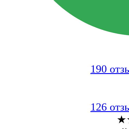
190 отз
126 отз
★