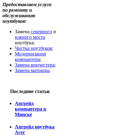
Предоставляем услуги
по ремонту и
обслуживанию
ноутбуков:
Замена
северного
и
южного моста
ноутбука;
Чистка ноутбуков
;
Модернизация
компьютера
;
Замена винчестера
;
Замена матрицы
.
Последние статьи
Апгрейд
компьютера в
Минске
Апгрейд ноутбука
Acer