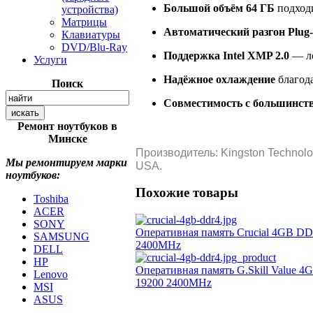
Большой объём 64 ГБ
подходи
устройства)
Матрицы
Автоматический разгон Plug-
Клавиатуры
DVD/Blu-Ray
Поддержка Intel XMP 2.0
— лё
Услуги
Надёжное охлаждение
благод
Поиск
Совместимость с большинст
Ремонт ноутбуков в
Минске
Производитель: Kingston Technolo
Мы ремонтируем марки
USA.
ноутбуков:
Похожие товары
Toshiba
ACER
SONY
Оперативная память Crucial 4GB D
SAMSUNG
2400MHz
DELL
HP
Оперативная память G.Skill Value 
Lenovo
19200 2400MHz
MSI
ASUS