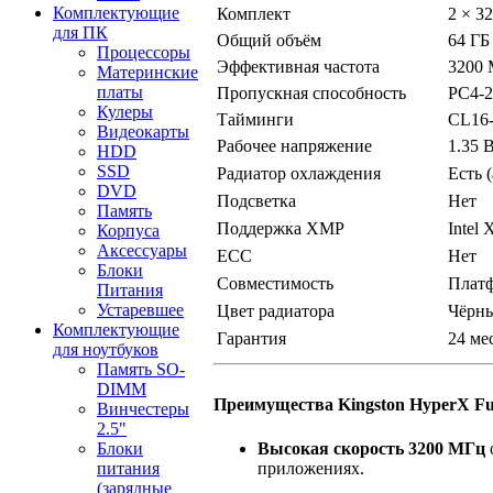
Комплектующие
Комплект
2 × 3
для ПК
Общий объём
64 ГБ
Процессоры
Эффективная частота
3200
Материнские
платы
Пропускная способность
PC4-2
Кулеры
Тайминги
CL16-
Видеокарты
Рабочее напряжение
1.35 
HDD
SSD
Радиатор охлаждения
Есть 
DVD
Подсветка
Нет
Память
Поддержка XMP
Intel
Корпуса
Аксессуары
ECC
Нет
Блоки
Совместимость
Платф
Питания
Устаревшее
Цвет радиатора
Чёрн
Комплектующие
Гарантия
24 ме
для ноутбуков
Память SO-
DIMM
Преимущества Kingston HyperX F
Винчестеры
2.5"
Высокая скорость 3200 МГц
Блоки
приложениях.
питания
(зарядные