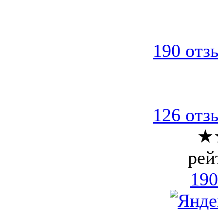
190 отз
126 отз
★
рей
190