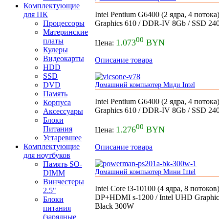
Комплектующие
для ПК
Intel Pentium G6400 (2 ядра, 4 поток
Процессоры
Graphics 610 / DDR-IV 8Gb / SSD 2
Материнские
00
платы
1.073
BYN
Цена:
Кулеры
Видеокарты
Описание товара
HDD
SSD
DVD
Домашний компьютер Миди Intel
Память
Intel Pentium G6400 (2 ядра, 4 поток
Корпуса
Graphics 610 / DDR-IV 8Gb / SSD 
Аксессуары
Блоки
00
Питания
1.276
BYN
Цена:
Устаревшее
Комплектующие
Описание товара
для ноутбуков
Память SO-
Домашний компьютер Мини Intel
DIMM
Винчестеры
Intel Core i3-10100 (4 ядра, 8 поток
2.5"
DP+HDMI s-1200 / Intel UHD Graphic
Блоки
Black 300W
питания
(зарядные