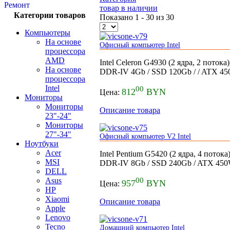
Ремонт
товар в наличии
Категории товаров
Показано 1 - 30 из 30
Компьютеры
На основе
Офисный компьютер Intel
процессора
AMD
Intel Celeron G4930 (2 ядра, 2 пото
На основе
DDR-IV 4Gb / SSD 120Gb / / ATX 4
процессора
Intel
00
812
BYN
Цена:
Мониторы
Мониторы
Описание товара
23"-24"
Мониторы
27"-34"
Офисный компьютер V2 Intel
Ноутбуки
Acer
Intel Pentium G5420 (2 ядра, 4 пото
MSI
DDR-IV 8Gb / SSD 240Gb / ATX 45
DELL
Asus
00
957
BYN
Цена:
HP
Xiaomi
Описание товара
Apple
Lenovo
Tecno
Домашний компьютер Intel