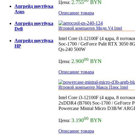
00
2.755
BYN
Цена:
Апгрейд ноутбука
Asus
Описание товара
Апгрейд ноутбука
Игровой компьютер Миди V4 Intel
Dell
Intel Core i3-12100F (4 ядра, 8 пот
Апгрейд ноутбука
Soc-1700 / GeForce Palit RTX 3050 
HP
Qs-240 500W
00
2.900
BYN
Цена:
Описание товара
Игровой компьютер Макси Плюс Intel
Intel Core i3-12100F (4 ядра, 8 пот
2xDDR4 (B760) Soc-1700 / GeForce 
Powercase Mistral Micro D3B/W AR
00
3.190
BYN
Цена:
Описание товара