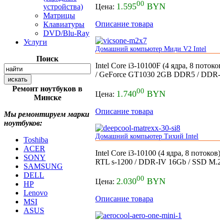
00
1.595
BYN
устройства)
Цена:
Матрицы
Описание товара
Клавиатуры
DVD/Blu-Ray
Услуги
Домашний компьютер Миди V2 Intel
Поиск
Intel Core i3-10100F (4 ядра, 8 пото
/ GeForce GT1030 2GB DDR5 / DDR-
Ремонт ноутбуков в
00
1.740
BYN
Цена:
Минске
Описание товара
Мы ремонтируем марки
ноутбуков:
Домашний компьютер Тихий Intel
Toshiba
ACER
Intel Core i3-10100 (4 ядра, 8 поток
SONY
RTL s-1200 / DDR-IV 16Gb / SSD M
SAMSUNG
DELL
00
2.030
BYN
Цена:
HP
Lenovo
Описание товара
MSI
ASUS